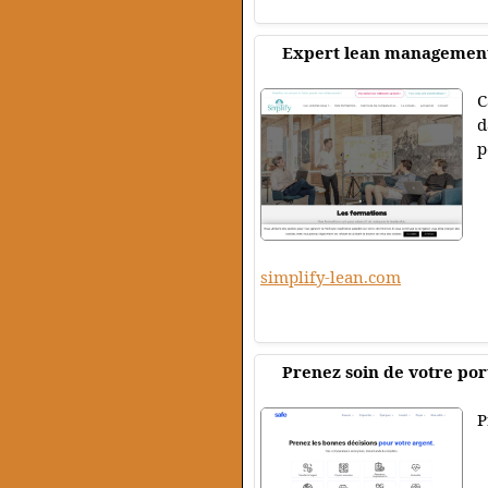
Expert lean management 
C
d
p
simplify-lean.com
Prenez soin de votre por
P