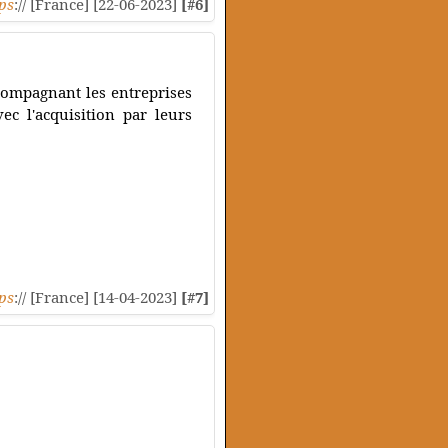
ps
:// [France] [22-06-2023]
[#6]
compagnant les entreprises
ec l'acquisition par leurs
ps
:// [France] [14-04-2023]
[#7]