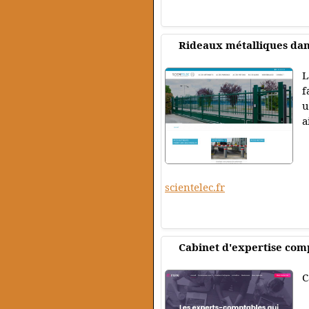
Rideaux métalliques dan
L
f
u
a
scientelec.fr
Cabinet d'expertise comp
C