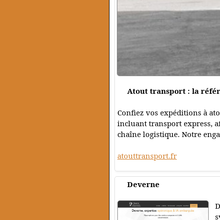
Atout transport : la réfé
Confiez vos expéditions à atou
incluant transport express, 
chaîne logistique. Notre engag
atouttransport.fr
Deverne
D
s