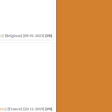
s
:// [Belgium] [09-01-2023]
[#8]
ps
:// [France] [20-11-2019]
[#9]