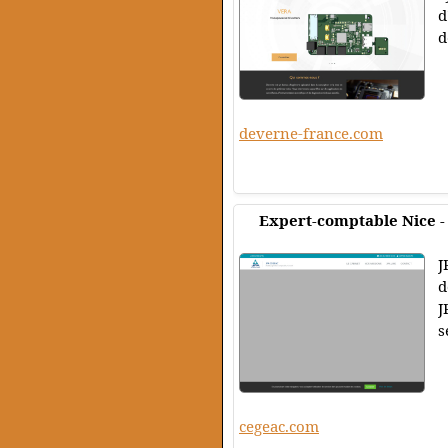
d
d
deverne-france.com
Expert-comptable Nice 
J
d
J
s
cegeac.com