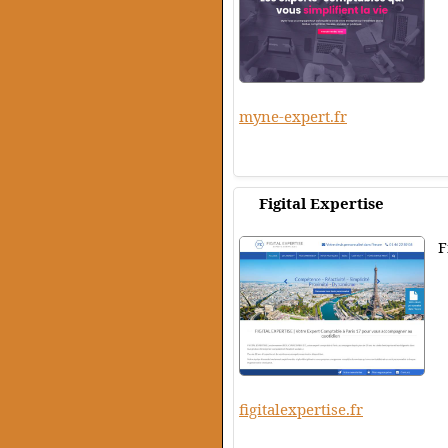
myne-expert.fr
Figital Expertise
F
figitalexpertise.fr