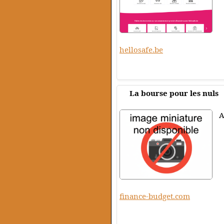
hellosafe.be
La bourse pour les nuls
A
finance-budget.com