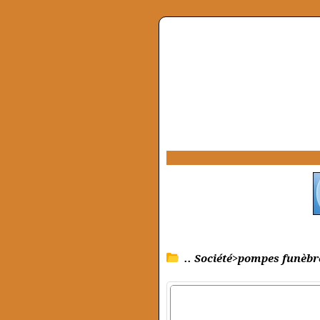
.. Société>pompes funèbr