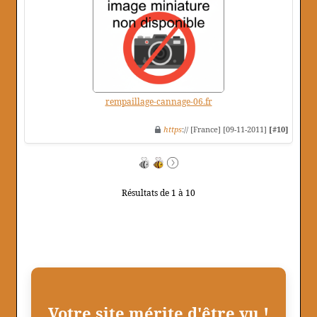
rempaillage-cannage-06.fr
https
:// [France] [09-11-2011]
[#10]
Résultats de 1 à 10
Votre site mérite d'être vu !