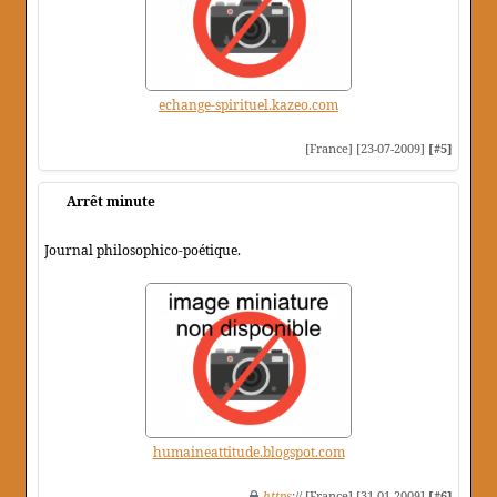
echange-spirituel.kazeo.com
[France] [23-07-2009]
[#5]
Arrêt minute
Journal philosophico-poétique.
humaineattitude.blogspot.com
https
:// [France] [31-01-2009]
[#6]