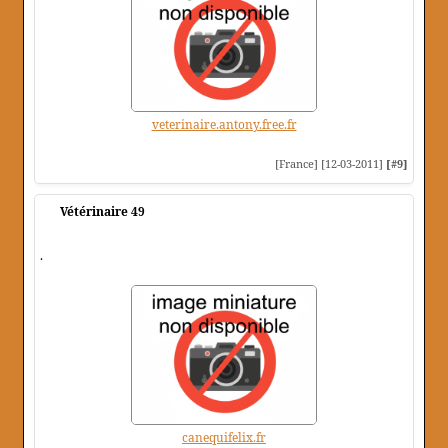
veterinaire.antony.free.fr
[France] [12-03-2011]
[#9]
Vétérinaire 49
.
canequifelix.fr