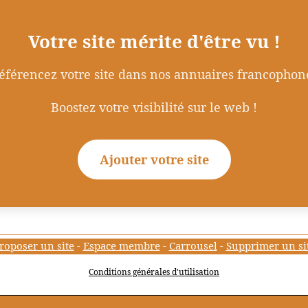
Votre site mérite d'être vu !
éférencez votre site dans nos annuaires francophon
Boostez votre visibilité sur le web !
Ajouter votre site
roposer un site
-
Espace membre
-
Carrousel
-
Supprimer un si
Conditions générales d'utilisation