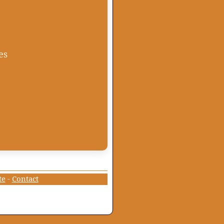
es
te
-
Contact