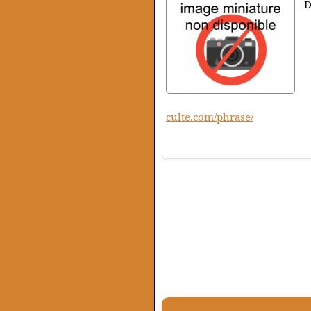
D
culte.com/phrase/