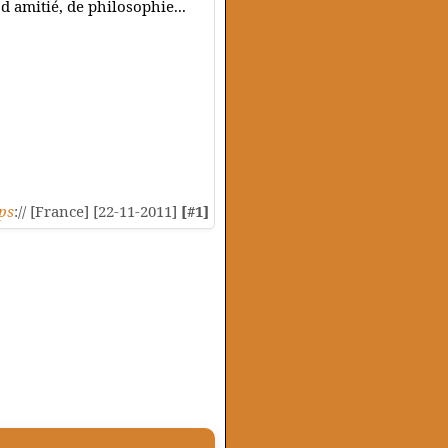
d amitié, de philosophie...
ps
:// [France] [22-11-2011]
[#1]