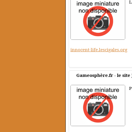
L
innocent-life.lescigales.org
Gameosphère.fr - le site
P