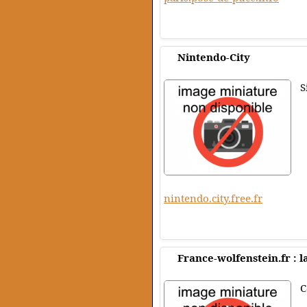
Nintendo-City
S
nintendo.city.free.fr
France-wolfenstein.fr : 
C