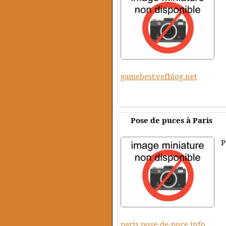
gamebest.vefblog.net
Pose de puces à Paris
P
paris.pose-de-puce.info