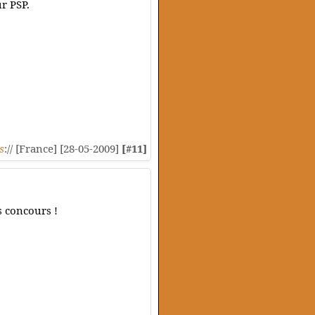
r PSP.
s
:// [France] [28-05-2009]
[#11]
s concours !