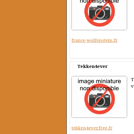
france-wolfenstein.fr
Tekken4ever
T
v
tekken4ever.free.fr