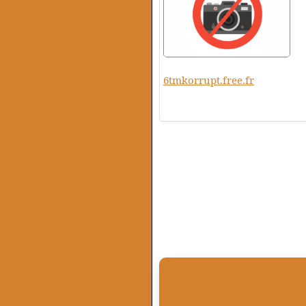
6tmkorrupt.free.fr