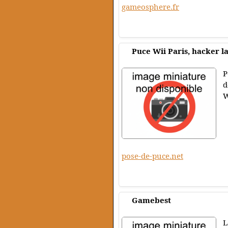
gameosphere.fr
Puce Wii Paris, hacker l
P
d
W
pose-de-puce.net
Gamebest
L