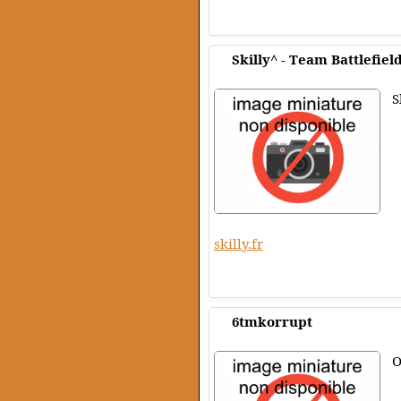
Skilly^ - Team Battlefiel
S
skilly.fr
6tmkorrupt
O