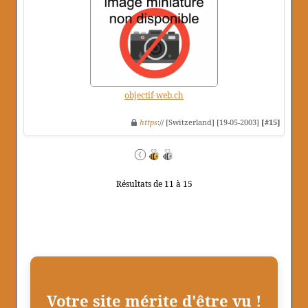
objectif-web.ch
https
:// [Switzerland] [19-05-2003]
[#15]
Résultats de 11 à 15
Votre site mérite d'être vu !