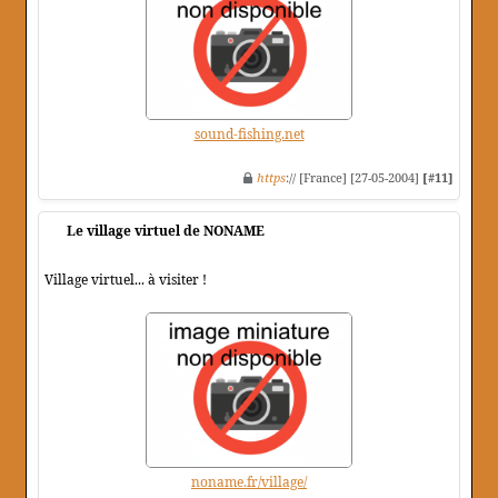
sound-fishing.net
https
:// [France] [27-05-2004]
[#11]
Le village virtuel de NONAME
Village virtuel... à visiter !
noname.fr/village/