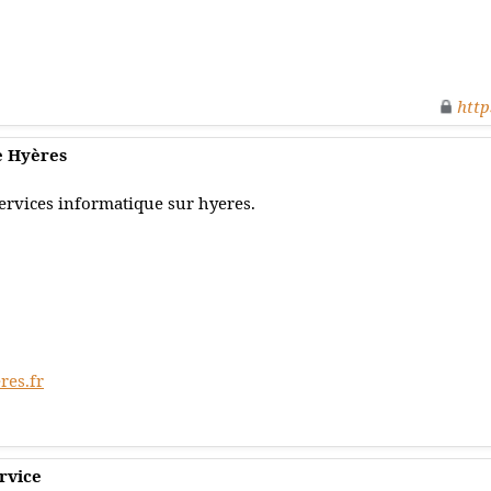
http
e Hyères
ervices informatique sur hyeres.
res.fr
rvice