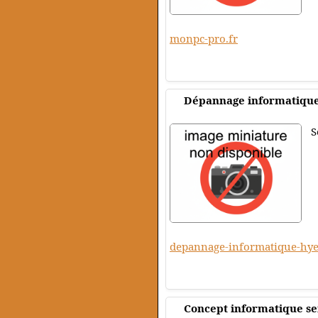
monpc-pro.fr
Dépannage informatiqu
S
depannage-informatique-hye
Concept informatique se