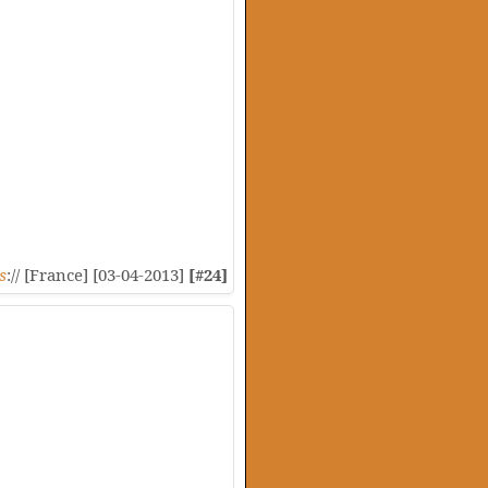
s
:// [France] [03-04-2013]
[#24]