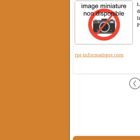
L
d
I
P
rpi-informatique.com