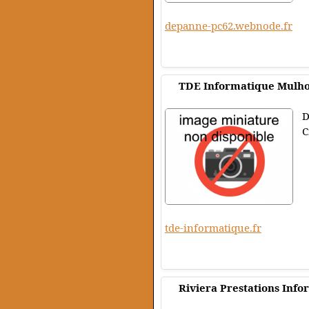
depanne-pc62.webnode.fr
TDE Informatique Mulho
D
C
tde-informatique.fr
Riviera Prestations Inf