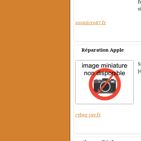
f
s
sosmicro87.fr
Réparation Apple
S
j
cyber-jay.fr