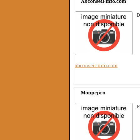
Abconseil-info.com
D
abconseil-info.com
Monpcpro
F