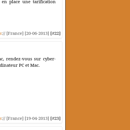
 en place une tarification
s
:// [France] [20-06-2013]
[#22]
c, rendez-vous sur cyber-
rdinateur PC et Mac.
s
:// [France] [19-04-2013]
[#23]