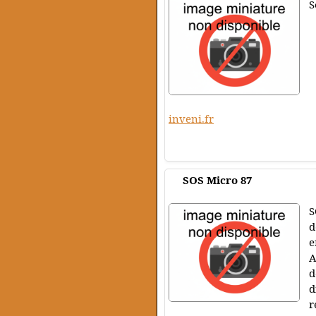
S
inveni.fr
SOS Micro 87
S
d
e
A
d
d
r