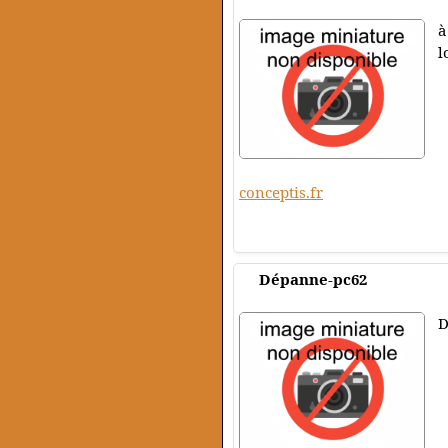
à
l
conceptis.fr
Dépanne-pc62
D