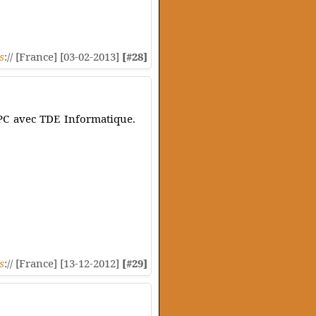
s
:// [France] [03-02-2013]
[#28]
PC avec TDE Informatique.
s
:// [France] [13-12-2012]
[#29]