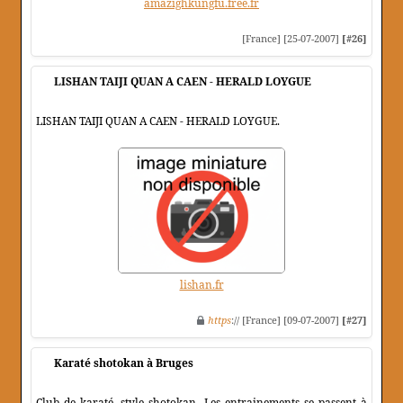
amazighkungfu.free.fr
[France] [25-07-2007]
[#26]
LISHAN TAIJI QUAN A CAEN - HERALD LOYGUE
LISHAN TAIJI QUAN A CAEN - HERALD LOYGUE.
lishan.fr
https
:// [France] [09-07-2007]
[#27]
Karaté shotokan à Bruges
Club de karaté, style shotokan. Les entrainements se passent à