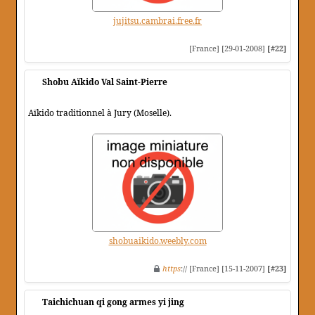
jujitsu.cambrai.free.fr
[France] [29-01-2008]
[#22]
Shobu Aïkido Val Saint-Pierre
Aïkido traditionnel à Jury (Moselle).
shobuaikido.weebly.com
https
:// [France] [15-11-2007]
[#23]
Taichichuan qi gong armes yi jing