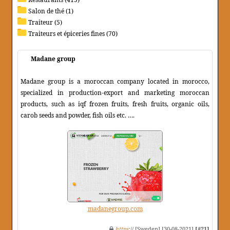
Salon de thé (1)
Traiteur (5)
Traiteurs et épiceries fines (70)
Madane group
Madane group is a moroccan company located in morocco,
specialized in production-export and marketing moroccan
products, such as iqf frozen fruits, fresh fruits, organic oils,
carob seeds and powder, fish oils etc. ….
madanegroup.com
https
:// [Sweden] [30-08-2021]
[#21]