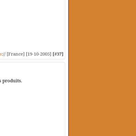
s
:// [France] [19-10-2005]
[#37]
s produits.