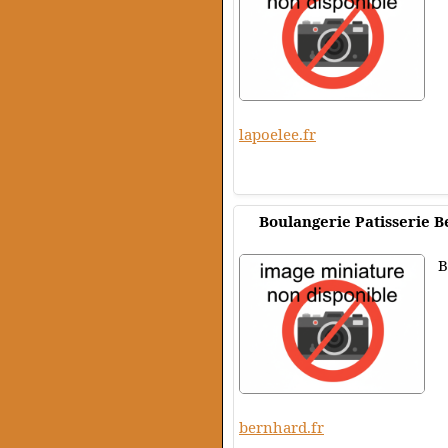
lapoelee.fr
Boulangerie Patisserie B
B
bernhard.fr