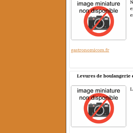
N
e
e
gastronomicom.fr
Levures de boulangerie e
L