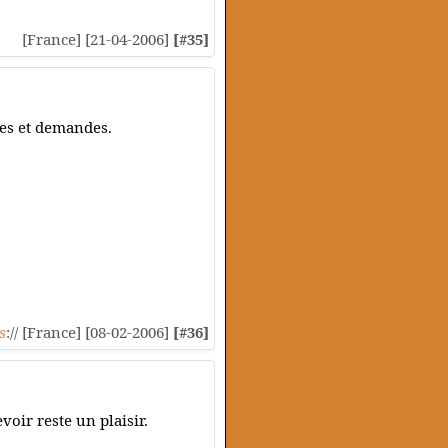
[France] [21-04-2006]
[#35]
res et demandes.
s
:// [France] [08-02-2006]
[#36]
voir reste un plaisir.