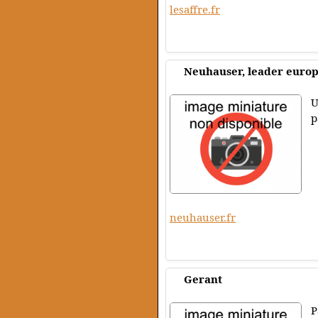
lesaffre.fr
Neuhauser, leader europ
U
p
neuhauser.fr
Gerant
P