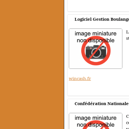
Logiciel Gestion Boulang
L
s
wincash.fr
Confédération Nationale 
C
c
v