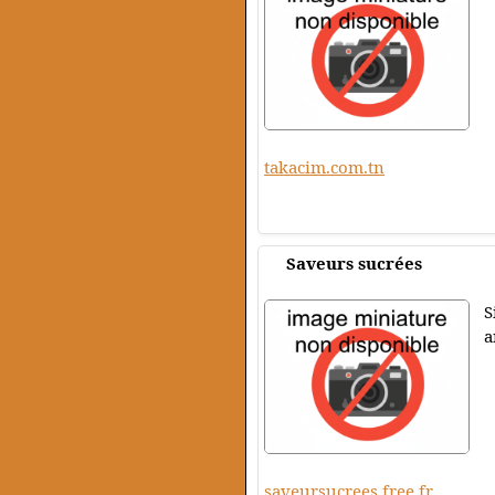
takacim.com.tn
Saveurs sucrées
S
a
saveursucrees.free.fr