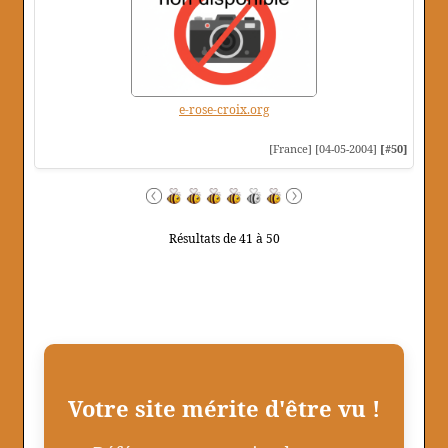
e-rose-croix.org
[France] [04-05-2004]
[#50]
Résultats de 41 à 50
Votre site mérite d'être vu !