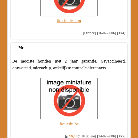
fan-idole.com
[France] [16-02-2006]
[#74]
Mr
De mooiste honden met 2 jaar garantie. Gevaccineerd,
ontwormd, microchip, wekelijkse controle dierenarts.
houssin.be
https
:// [Belgium] [14-02-2006]
[#75]