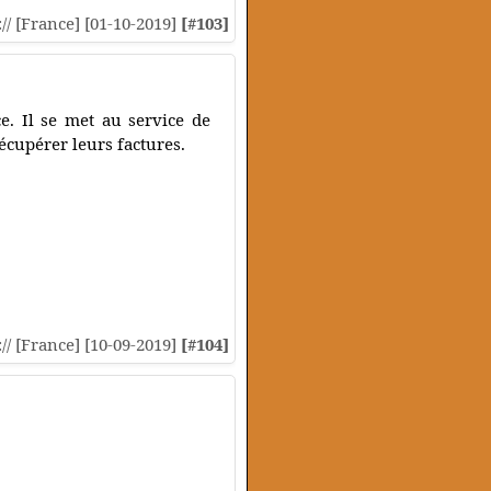
:// [France] [01-10-2019]
[#103]
e. Il se met au service de
récupérer leurs factures.
:// [France] [10-09-2019]
[#104]