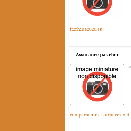
it2rhine2020.eu
Assurance pas cher
P
comparateur-assurances.net