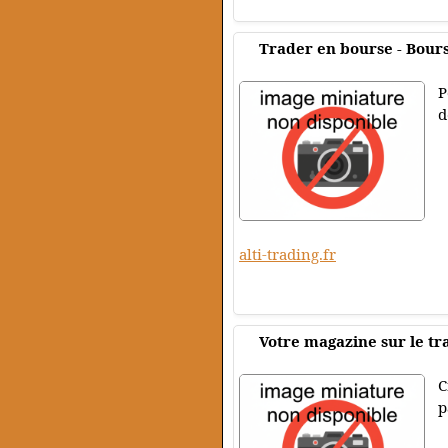
Trader en bourse - Bour
P
d
alti-trading.fr
Votre magazine sur le tr
C
p