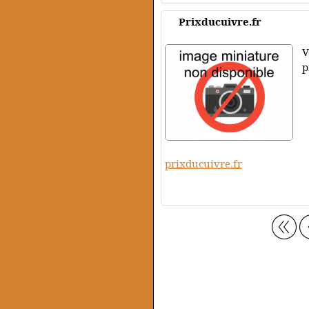
Prixducuivre.fr
V
p
prixducuivre.fr