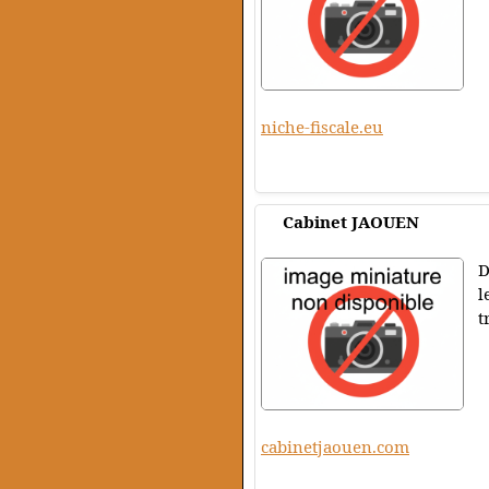
niche-fiscale.eu
Cabinet JAOUEN
D
l
t
cabinetjaouen.com