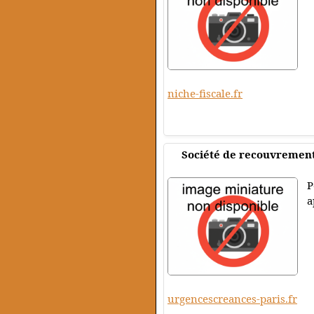
niche-fiscale.fr
Société de recouvremen
P
a
urgencescreances-paris.fr