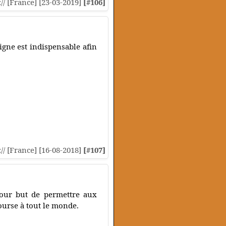
:// [France] [23-03-2019]
[#106]
gne est indispensable afin
:// [France] [16-08-2018]
[#107]
our but de permettre aux
bourse à tout le monde.