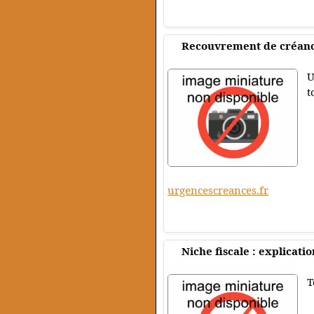
Recouvrement de créan
U
t
urgencescreances.fr
Niche fiscale : explicatio
T