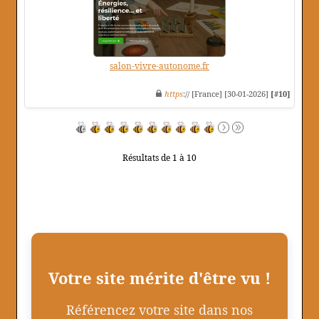
salon-vivre-autonome.fr
https
:// [France] [30-01-2026]
[#10]
Résultats de 1 à 10
Votre site mérite d'être vu !
Référencez votre site dans nos