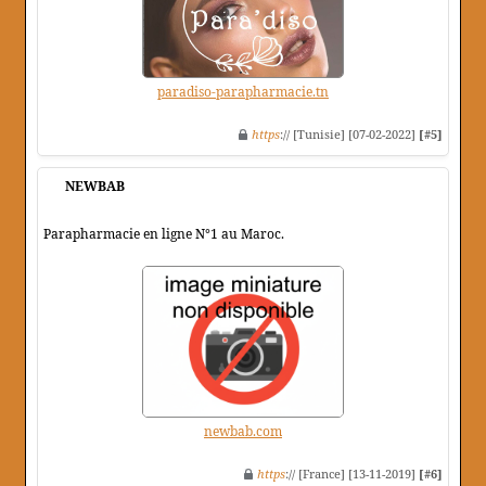
paradiso-parapharmacie.tn
https
:// [Tunisie] [07-02-2022]
[#5]
NEWBAB
Parapharmacie en ligne N°1 au Maroc.
newbab.com
https
:// [France] [13-11-2019]
[#6]