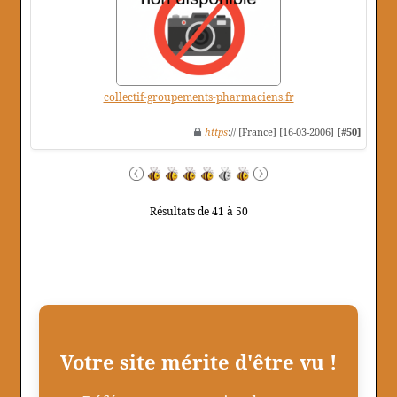
collectif-groupements-pharmaciens.fr
https
:// [France] [16-03-2006]
[#50]
Résultats de 41 à 50
Votre site mérite d'être vu !