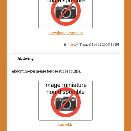
onyxdomotique.com
https
:// [France] [14-02-2006]
[#19]
Abdo-mg
Abdomino-périnéale fondée sur le souffle.
stimed.fr