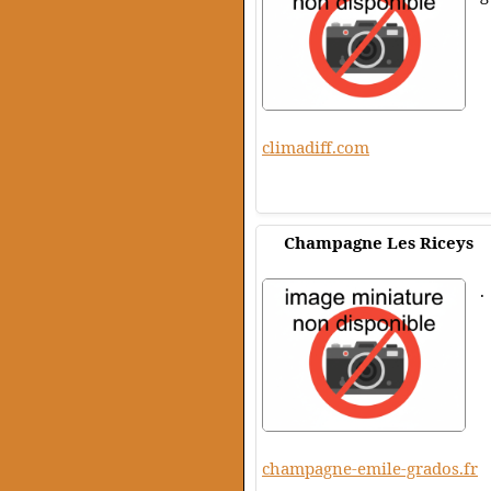
climadiff.com
Champagne Les Riceys
.
champagne-emile-grados.fr