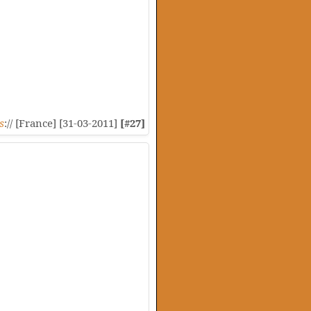
s
:// [France] [31-03-2011]
[#27]