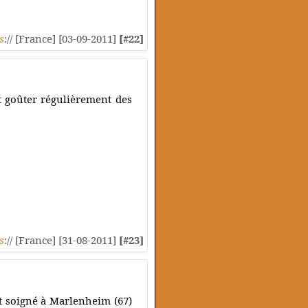
s
:// [France] [03-09-2011]
[#22]
t goûter régulièrement des
s
:// [France] [31-08-2011]
[#23]
t soigné à Marlenheim (67)