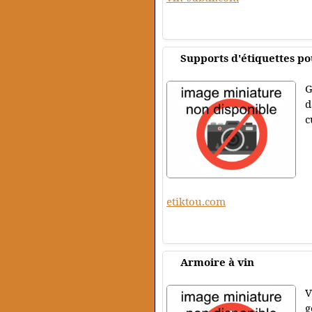
Supports d'étiquettes po
G
d
c
etiktou.com
Armoire à vin
V
g