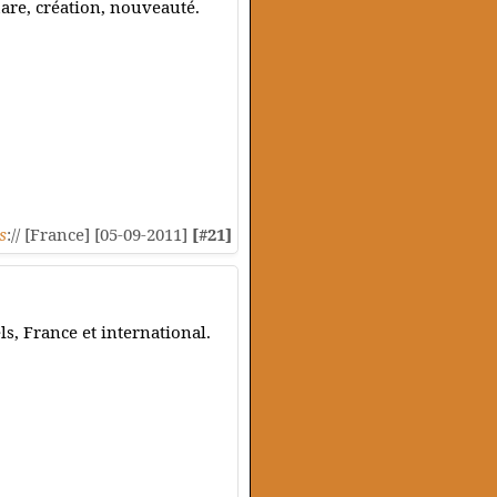
hare, création, nouveauté.
s
:// [France] [05-09-2011]
[#21]
s, France et international.