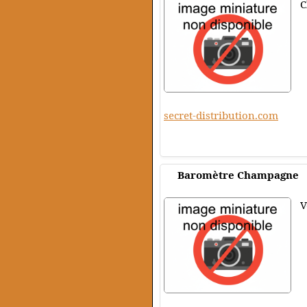
C
secret-distribution.com
Baromètre Champagne
V