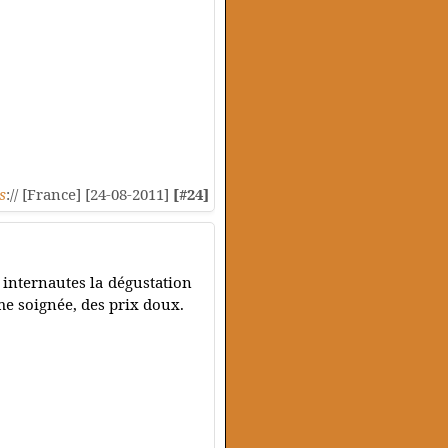
.
s
:// [France] [24-08-2011]
[#24]
x internautes la dégustation
e soignée, des prix doux.