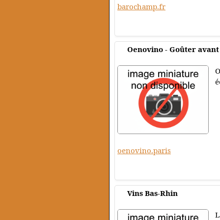
barochamp.fr
Oenovino - Goûter avant
O
é
oenovino.paris
Vins Bas-Rhin
L