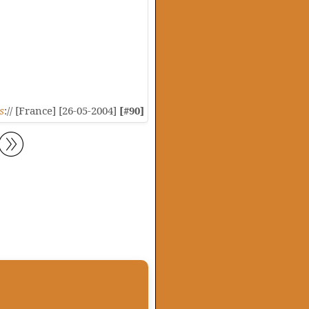
s
:// [France] [26-05-2004]
[#90]