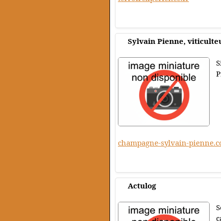
Sylvain Pienne, viticul
S
P
champagne-sylvain-pienne.
Actulog
S
c