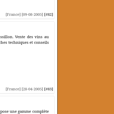
[France] [09-08-2005]
[#82]
sillon. Vente des vins au
ches techniques et conseils
[France] [28-04-2005]
[#83]
propose une gamme complète