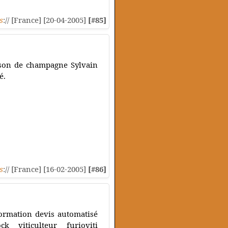
s
:// [France] [20-04-2005]
[#85]
aison de champagne Sylvain
é.
s
:// [France] [16-02-2005]
[#86]
formation devis automatisé
k viticulteur furioviti