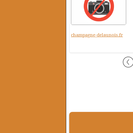
champagne-delaunois.fr