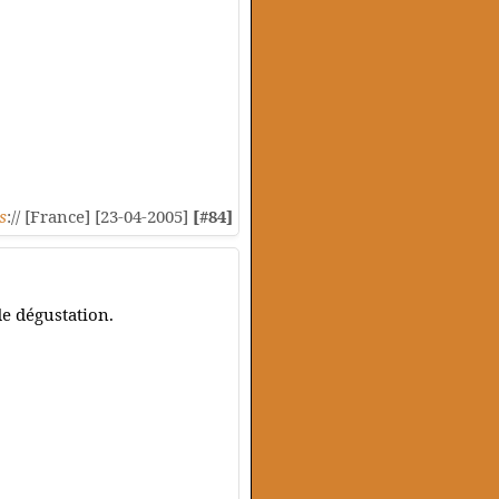
s
:// [France] [23-04-2005]
[#84]
de dégustation.