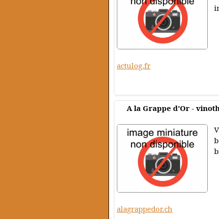
i
actulog.fr
A la Grappe d'Or - vinot
V
b
b
alagrappedor.ch