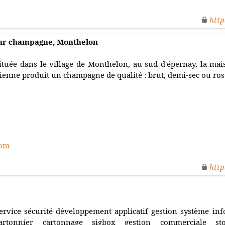
http
teur champagne, Monthelon
ituée dans le village de Monthelon, au sud d'épernay, la m
ienne produit un champagne de qualité : brut, demi-sec ou ros
com
http
ervice sécurité développement applicatif gestion système in
artonnier cartonnage sigbox gestion commerciale stoc