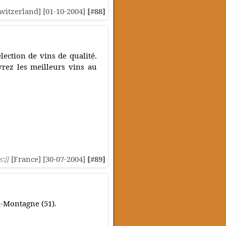
[Switzerland] [01-10-2004]
[#88]
ection de vins de qualité.
rez les meilleurs vins au
s
:// [France] [30-07-2004]
[#89]
a-Montagne (51).