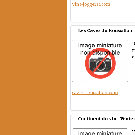
vins-joggerst.com
Les Caves du Roussillon
D
m
d
caves-roussillon.com
Continent du vin : Vente
V