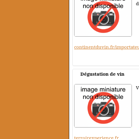
d
continentduvin.fr/importate
Dégustation de vin
V
terroirexperience.fr