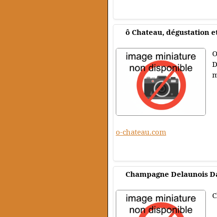
ô Chateau, dégustation e
O
D
m
o-chateau.com
Champagne Delaunois Dani
C