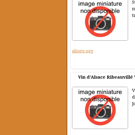
S
m
t
aliore.org
Vin d'Alsace Ribeauvillé V
V
d
J