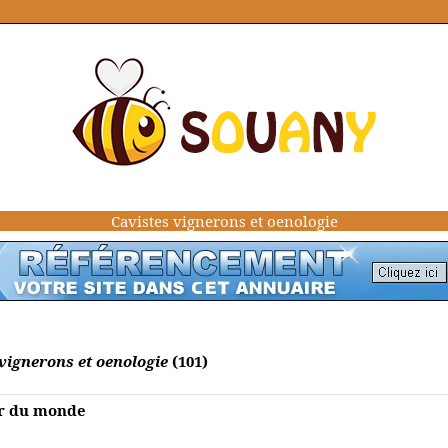
Cavistes vignerons et oenologie
vignerons et oenologie
(101)
our du monde