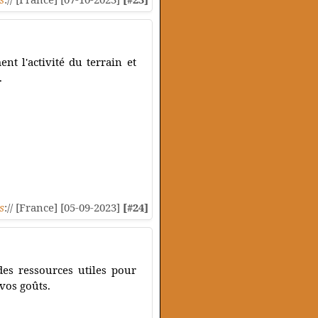
ent l'activité du terrain et
.
s
:// [France] [05-09-2023]
[#24]
des ressources utiles pour
 vos goûts.