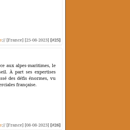
s
:// [France] [25-08-2023]
[#25]
ce aux alpes-maritimes, le
eil. À part ses expertises
assé des défis énormes, vu
rciales française.
s
:// [France] [08-08-2023]
[#26]