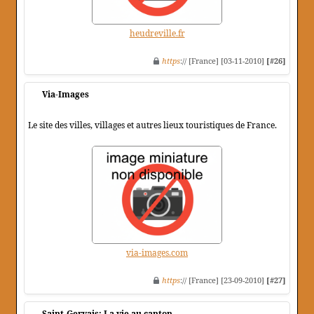
heudreville.fr
https
:// [France] [03-11-2010]
[#26]
Via-Images
Le site des villes, villages et autres lieux touristiques de France.
via-images.com
https
:// [France] [23-09-2010]
[#27]
Saint-Gervais: La vie au canton