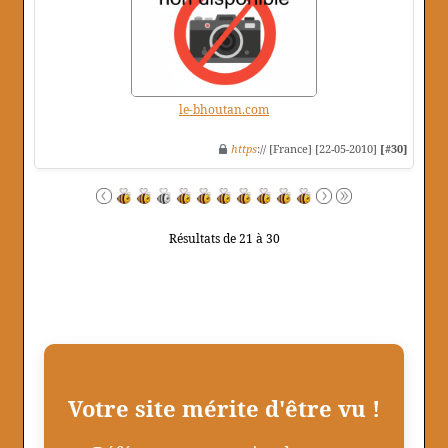
le-bhoutan.com
https
:// [France] [22-05-2010]
[#30]
Résultats de 21 à 30
Votre site mérite d'être vu !