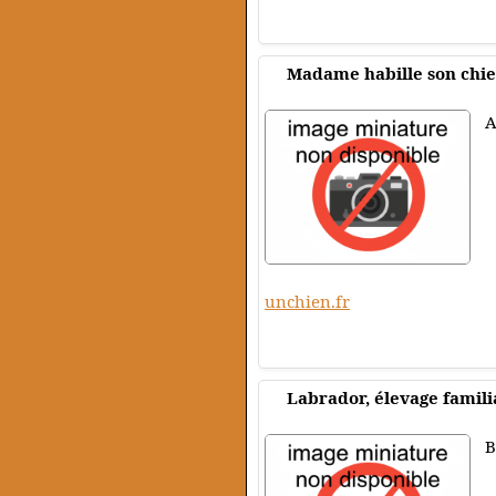
Madame habille son chi
A
unchien.fr
Labrador, élevage famili
B