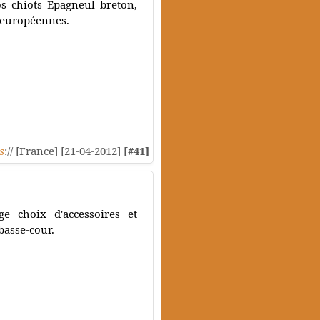
os chiots Epagneul breton,
s européennes.
s
:// [France] [21-04-2012]
[#41]
e choix d'accessoires et
basse-cour.