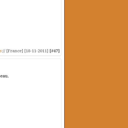
s
:// [France] [18-11-2011]
[#47]
neau.