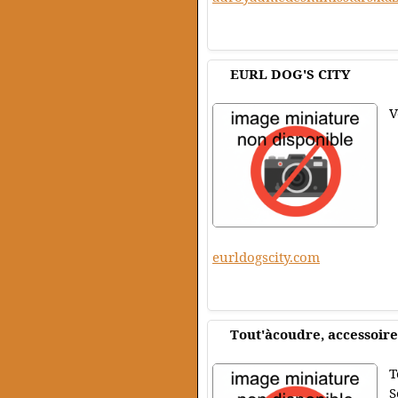
EURL DOG'S CITY
V
eurldogscity.com
Tout'àcoudre, accessoires
T
S