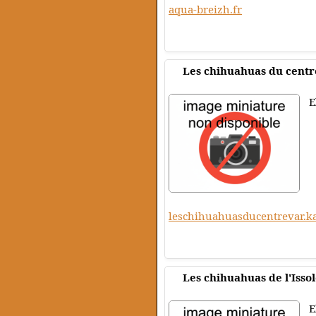
aqua-breizh.fr
Les chihuahuas du centr
E
leschihuahuasducentrevar.k
Les chihuahuas de l'Isso
E