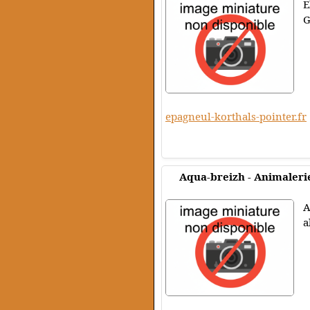
E
G
epagneul-korthals-pointer.fr
Aqua-breizh - Animalerie
A
a