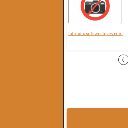
labradorsofsweeteyes.com