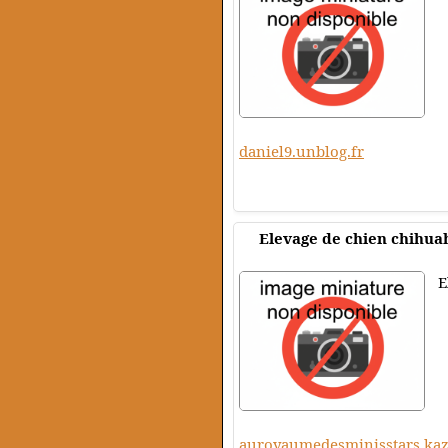
daniel9.unblog.fr
Elevage de chien chihua
E
auroyaumedesminisstars.ka