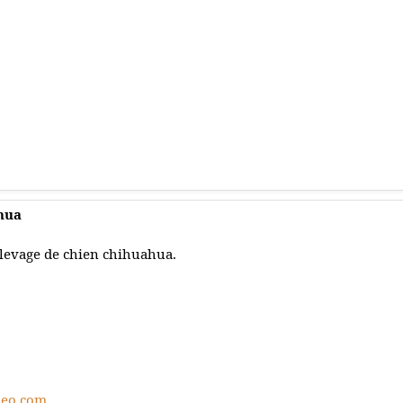
hua
levage de chien chihuahua.
zeo.com