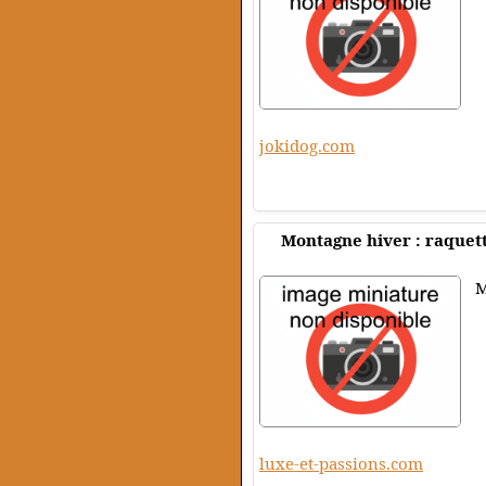
jokidog.com
Montagne hiver : raquett
M
luxe-et-passions.com