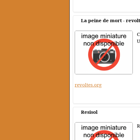
La peine de mort - revol
C
U
revoltes.org
Resisol
R