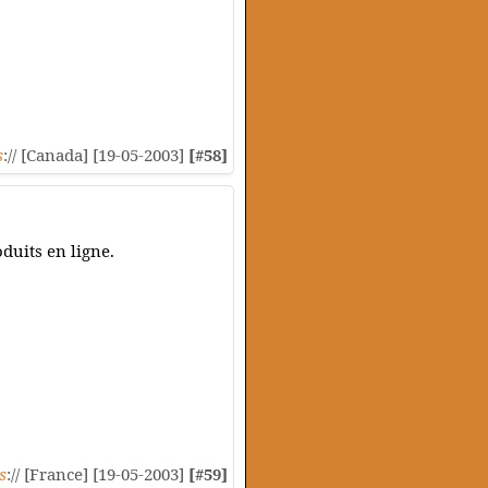
s
:// [Canada] [19-05-2003]
[#58]
duits en ligne.
s
:// [France] [19-05-2003]
[#59]