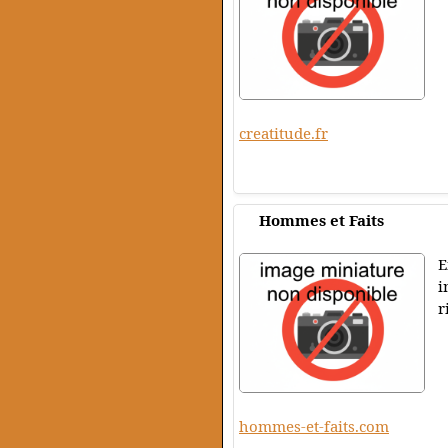
creatitude.fr
Hommes et Faits
E
i
r
hommes-et-faits.com