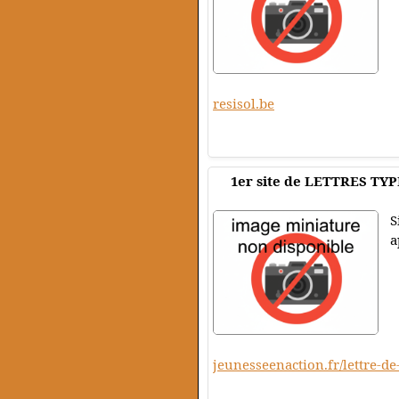
resisol.be
1er site de LETTRES TYP
S
a
jeunesseenaction.fr/lettre-de