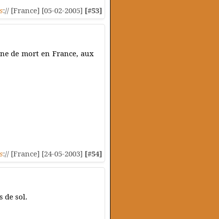
s
:// [France] [05-02-2005]
[#53]
eine de mort en France, aux
s
:// [France] [24-05-2003]
[#54]
s de sol.