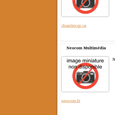
chantier.qc.ca
Neocom Multimédia
N
neocom.fr