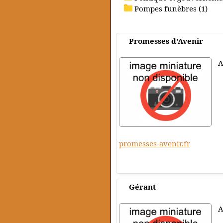
Pompes funèbres (1)
Promesses d'Avenir
A
promesses-avenir.fr
Gérant
A