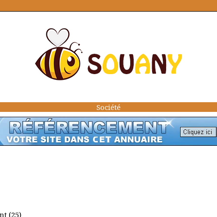
Société
t (25)