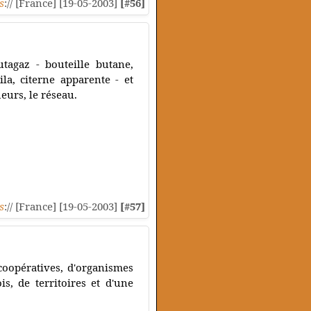
s
:// [France] [19-05-2003]
[#56]
utagaz - bouteille butane,
la, citerne apparente - et
heurs, le réseau.
s
:// [France] [19-05-2003]
[#57]
coopératives, d'organismes
s, de territoires et d'une