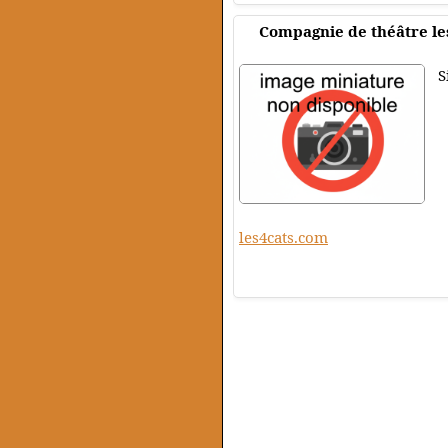
Compagnie de théâtre les
S
les4cats.com