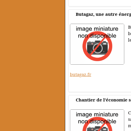
Butagaz, une autre éner
B
b
l
butagaz.fr
Chantier de l'économie 
C
s
m