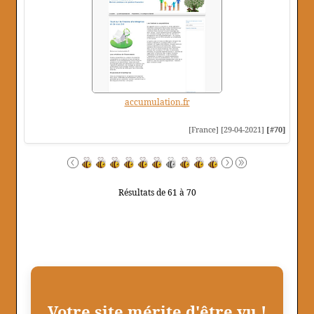
accumulation.fr
[France] [29-04-2021]
[#70]
Résultats de 61 à 70
Votre site mérite d'être vu !