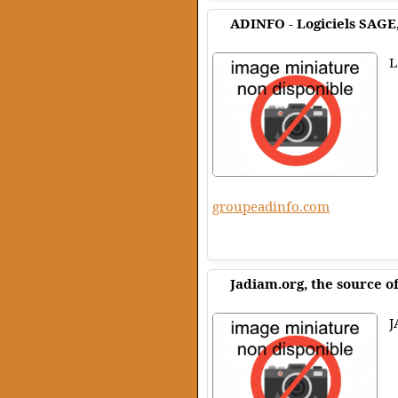
ADINFO - Logiciels SAGE
L
groupeadinfo.com
Jadiam.org, the source o
J