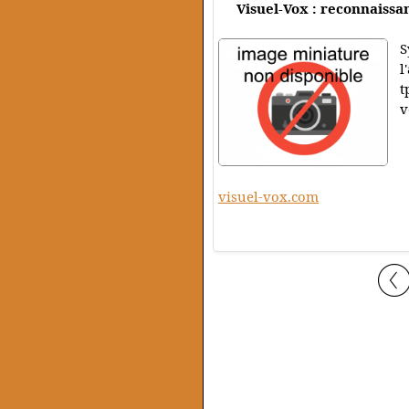
Visuel-Vox : reconnaissa
S
l
t
v
visuel-vox.com