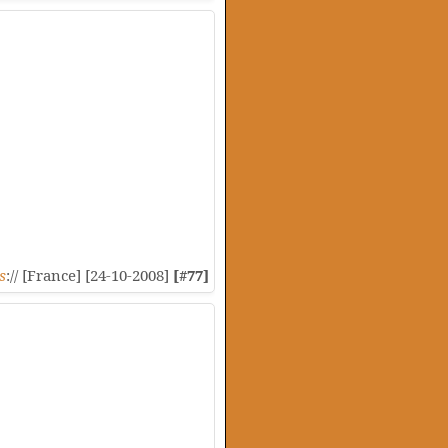
s
:// [France] [24-10-2008]
[#77]