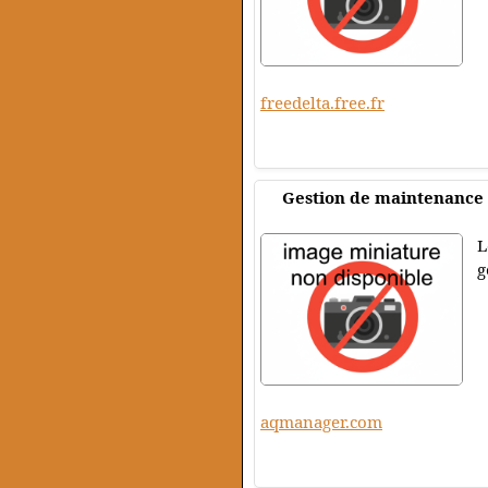
freedelta.free.fr
Gestion de maintenance
L
g
aqmanager.com