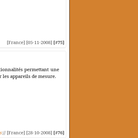
[France] [05-11-2008]
[#75]
tionnalités permettant une
r les appareils de mesure.
s
:// [France] [28-10-2008]
[#76]