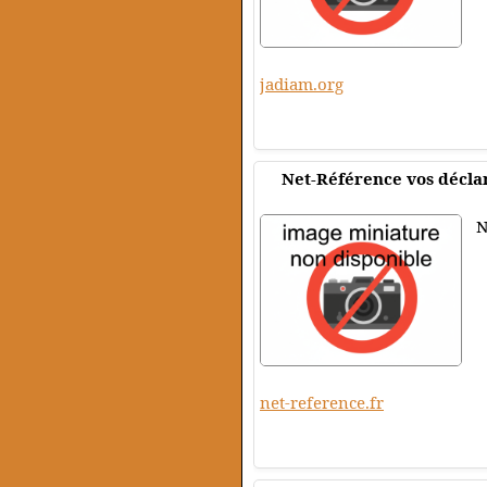
jadiam.org
Net-Référence vos déclar
N
net-reference.fr