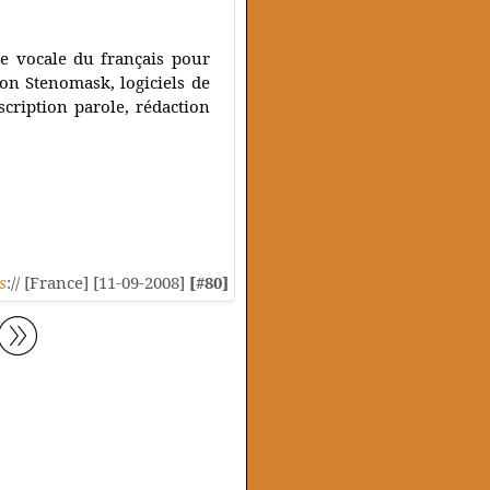
ce vocale du français pour
son Stenomask, logiciels de
nscription parole, rédaction
s
:// [France] [11-09-2008]
[#80]