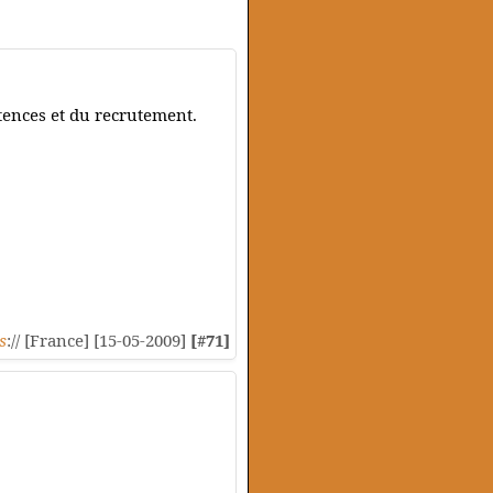
étences et du recrutement.
s
:// [France] [15-05-2009]
[#71]