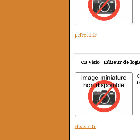
pcfree1.fr
CB Visio - Editeur de logi
C
i
cbvisio.fr