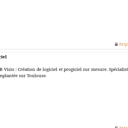
http
ciel
B Visio : Création de logiciel et progiciel sur mesure. Spécial
mplantée sur Toulouse.
http