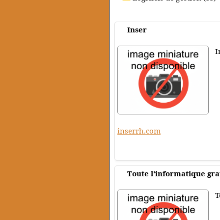
Inser
I
inserrh.com
Toute l'informatique gra
T