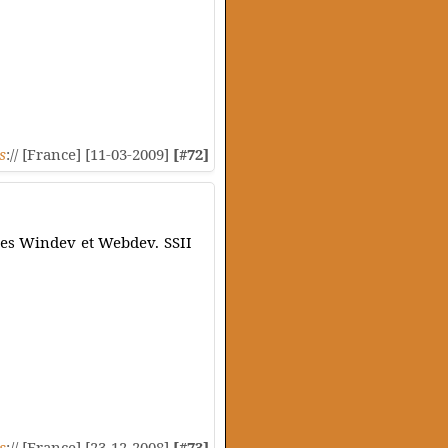
s
:// [France] [11-03-2009]
[#72]
istes Windev et Webdev. SSII
s
:// [France] [23-12-2008]
[#73]