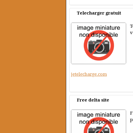
Telecharger gratuit
T
v
jetelecharge.com
Free delta site
F
p