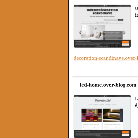
U
i
decoration-scandinave.over-
led-home.over-blog.com
L
é