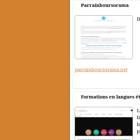
Parrainboursorama
D
parrainboursorama.net
Formations en langues é
L
l
b
p