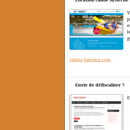
V
p
e
l
g
viking-bateaux.com
Envie de défiscaliser ?
E