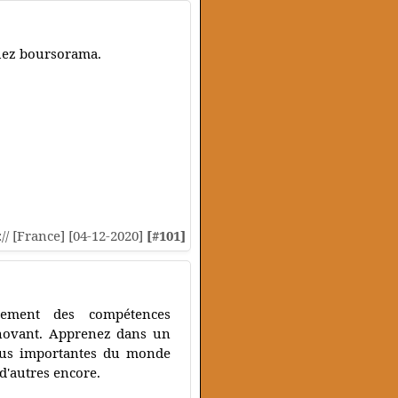
hez boursorama.
:// [France] [04-12-2020]
[#101]
pement des compétences
innovant. Apprenez dans un
 plus importantes du monde
n d'autres encore.