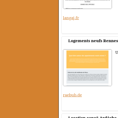
langaj.fr
Logements neufs Rennes
U
raebub.de
Location canoë Ardèche