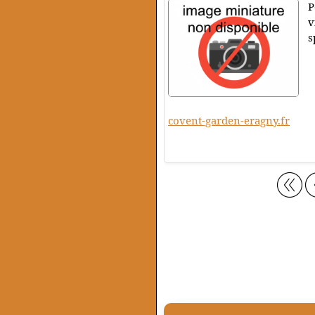
P
v
s
covent-garden-eragny.fr