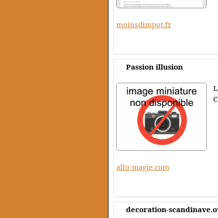
moinsdimpot.fr
Passion illusion
L
C
allo-magie.com
decoration-scandinave.o