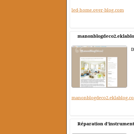
led-home.over-blog.com
manonblogdeco2.eklabl
D
manonblogdeco2.eklablog.c
Réparation d'instrumen