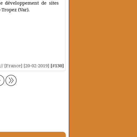
le développement de sites
-Tropez (Var).
:// [France] [20-02-2019]
[#130]