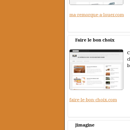
ma-remorque-a-louer.com
Faire le bon choix
C
c
b
faire-le-bon-choix.com
Jimagine