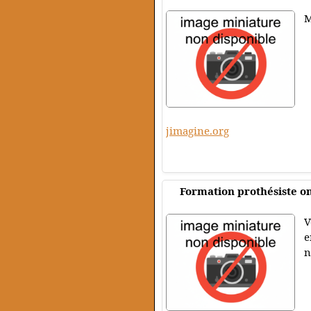
M
jimagine.org
Formation prothésiste o
V
e
n