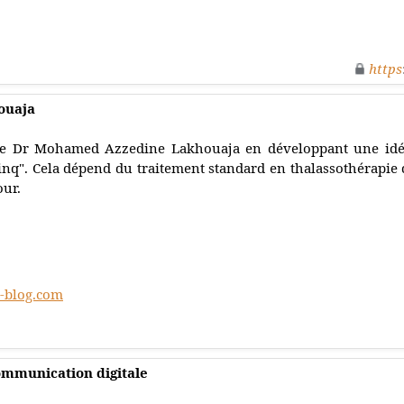
https
ouaja
e Dr Mohamed Azzedine Lakhouaja en développant une idé
inq". Cela dépend du traitement standard en thalassothérapie
our.
r-blog.com
ommunication digitale