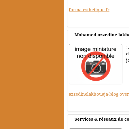
forma-esthetique.fr
Mohamed azzedine lakh
L
c
j
azzedinelakhouaja-blog.ove
Services & réseaux de c