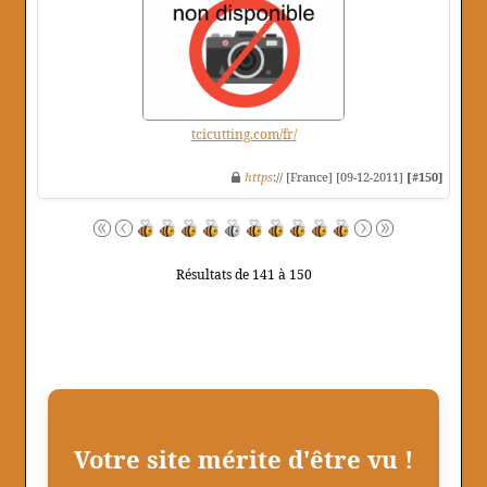
tcicutting.com/fr/
https
:// [France] [09-12-2011]
[#150]
Résultats de 141 à 150
Votre site mérite d'être vu !