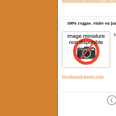
metalheadcommunity.com/his
100% reggae, visite en Ja
1
booobooob.kazeo.com