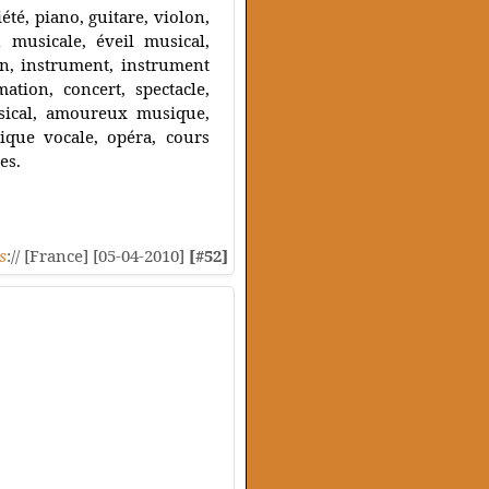
té, piano, guitare, violon,
n musicale, éveil musical,
on, instrument, instrument
tion, concert, spectacle,
usical, amoureux musique,
nique vocale, opéra, cours
es.
s
:// [France] [05-04-2010]
[#52]