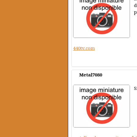
d
p
440tv.com
Metal7080
S