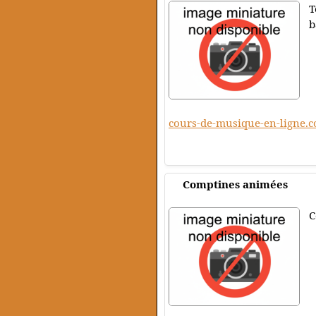
T
b
cours-de-musique-en-ligne.
Comptines animées
C